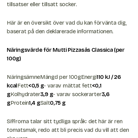
tillsatser eller tillsatt socker.
Här är en översikt över vad du kan förvänta dig,
baserat på den deklarerade informationen.
Näringsvärde för Mutti Pizzasås Classica (per
100g)
NäringsämneMängd per 100gEnergi
110 kJ / 26
kcal
Fett
<0,5 g
- varav mättat fett
<0,1
g
Kolhydrater
3,9 g
- varav sockerarter
3,6
g
Protein
1,4 g
Salt
0,75 g
Siffrorna talar sitt tydliga språk: det här är ren
tomatsmak, redo att bli precis vad du vill att den