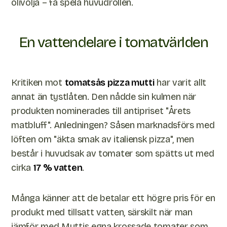
olivolja – få spela huvudrollen.
En vattendelare i tomatvärlden
Kritiken mot
tomatsås pizza mutti
har varit allt
annat än tystlåten. Den nådde sin kulmen när
produkten nominerades till antipriset "Årets
matbluff". Anledningen? Såsen marknadsförs med
löften om "äkta smak av italiensk pizza", men
består i huvudsak av tomater som spätts ut med
cirka
17 % vatten
.
Många känner att de betalar ett högre pris för en
produkt med tillsatt vatten, särskilt när man
jämför med Muttis egna krossade tomater som