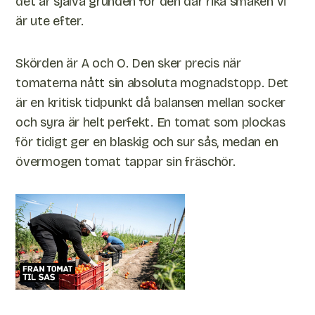
det är själva grunden för den där rika smaken vi
är ute efter.
Skörden är A och O. Den sker precis när
tomaterna nått sin absoluta mognadstopp. Det
är en kritisk tidpunkt då balansen mellan socker
och syra är helt perfekt. En tomat som plockas
för tidigt ger en blaskig och sur sås, medan en
övermogen tomat tappar sin fräschör.