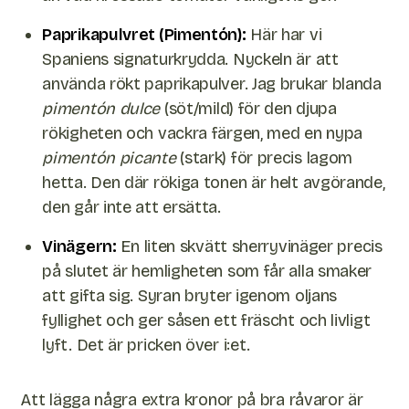
Paprikapulvret (Pimentón):
Här har vi
Spaniens signaturkrydda. Nyckeln är att
använda rökt paprikapulver. Jag brukar blanda
pimentón dulce
(söt/mild) för den djupa
rökigheten och vackra färgen, med en nypa
pimentón picante
(stark) för precis lagom
hetta. Den där rökiga tonen är helt avgörande,
den går inte att ersätta.
Vinägern:
En liten skvätt sherryvinäger precis
på slutet är hemligheten som får alla smaker
att gifta sig. Syran bryter igenom oljans
fyllighet och ger såsen ett fräscht och livligt
lyft. Det är pricken över i:et.
Att lägga några extra kronor på bra råvaror är