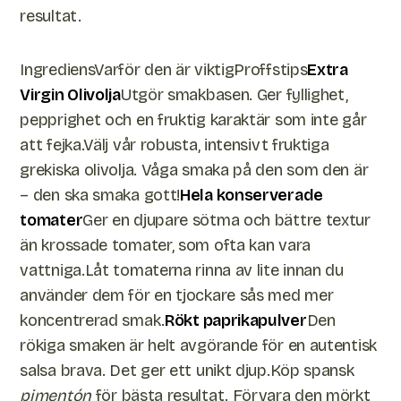
resultat.
IngrediensVarför den är viktigProffstips
Extra
Virgin Olivolja
Utgör smakbasen. Ger fyllighet,
pepprighet och en fruktig karaktär som inte går
att fejka.Välj vår robusta, intensivt fruktiga
grekiska olivolja. Våga smaka på den som den är
– den ska smaka gott!
Hela konserverade
tomater
Ger en djupare sötma och bättre textur
än krossade tomater, som ofta kan vara
vattniga.Låt tomaterna rinna av lite innan du
använder dem för en tjockare sås med mer
koncentrerad smak.
Rökt paprikapulver
Den
rökiga smaken är helt avgörande för en autentisk
salsa brava. Det ger ett unikt djup.Köp spansk
pimentón
för bästa resultat. Förvara den mörkt