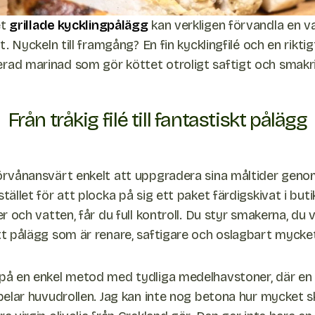
et
grillade kycklingpålägg
kan verkligen förvandla en v
lt. Nyckeln till framgång? En fin kycklingfilé och en riktig
rad marinad som gör köttet otroligt saftigt och smakri
Från tråkig filé till fantastiskt pålägg
förvånansvärt enkelt att uppgradera sina måltider geno
stället för att plocka på sig ett paket färdigskivat i but
ser och vatten, får du full kontroll. Du styr smakerna, du 
ett pålägg som är renare, saftigare och oslagbart mycke
 på en enkel metod med tydliga medelhavstoner, där en 
spelar huvudrollen. Jag kan inte nog betona hur mycket sk