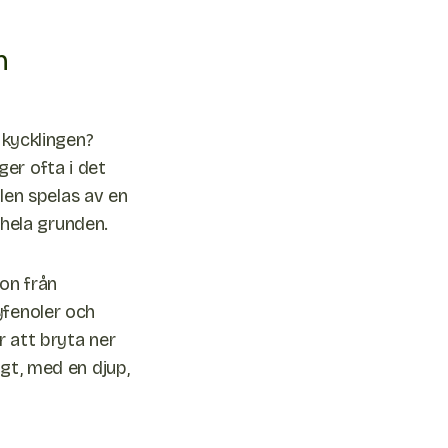
n
 kycklingen?
er ofta i det
llen spelas av en
r hela grunden.
ion från
yfenoler och
r att bryta ner
igt, med en djup,