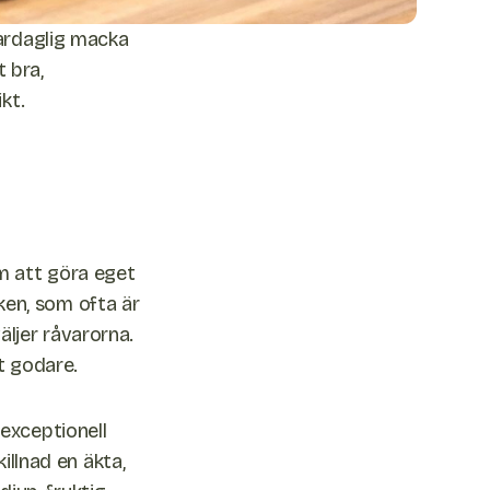
ardaglig macka
t bra,
kt.
m att göra eget
iken, som ofta är
väljer råvarorna.
t godare.
exceptionell
illnad en äkta,