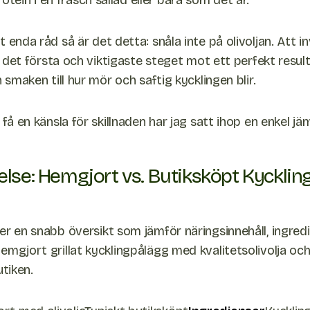
tein i en fräsch sallad eller bara som det är.
 enda råd så är det detta: snåla inte på olivoljan. Att in
är det första och viktigaste steget mot ett perfekt resul
n smaken till hur mör och saftig kycklingen blir.
 få en känsla för skillnaden har jag satt ihop en enkel jä
else: Hemgjort vs. Butiksköpt Kycklin
er en snabb översikt som jämför näringsinnehåll, ingred
emgjort grillat kycklingpålägg med kvalitetsolivolja och
utiken.