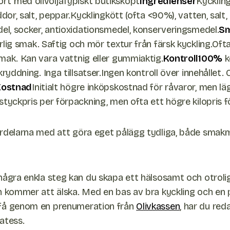
t med olivoljaTypiskt butiksköpt
Ingredienser
Kyckling,
ddor, salt, peppar.Kycklingkött (ofta <90%), vatten, salt,
del, socker, antioxidationsmedel, konserveringsmedel.
S
rlig smak. Saftig och mör textur från färsk kyckling.Oft
mak. Kan vara vattnig eller gummiaktig.
Kontroll100%
k
kryddning. Inga tillsatser.Ingen kontroll över innehållet
Kostnad
Initialt högre inköpskostnad för råvaror, men lägr
tyckpris per förpackning, men ofta ett högre kilopris fö
ördelarna med att göra eget pålägg tydliga, både smak
några enkla steg kan du skapa ett hälsosamt och otroli
n kommer att älska. Med en bas av bra kyckling och en p
få genom en prenumeration från
Olivkassen
, har du red
katess.