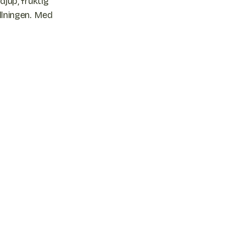
djup, fruktig
illningen. Med