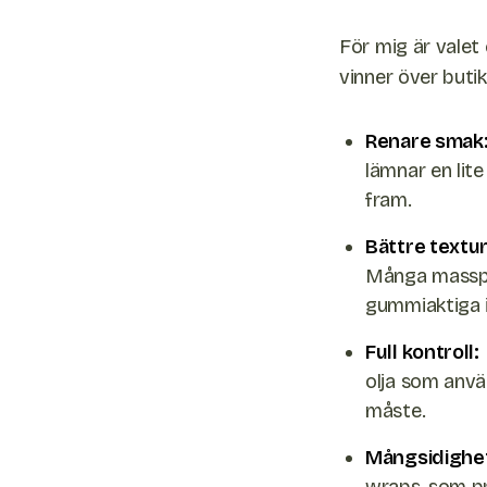
För mig är valet 
vinner över buti
Renare smak
lämnar en lit
fram.
Bättre textur
Många masspro
gummiaktiga i
Full kontroll:
olja som använ
måste.
Mångsidighe