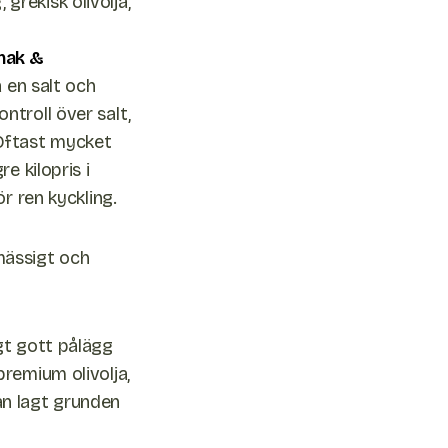
 grekisk olivolja,
mak &
a en salt och
ontroll över salt,
. Oftast mycket
e kilopris i
r ren kyckling.
mässigt och
gt gott pålägg
remium olivolja,
an lagt grunden