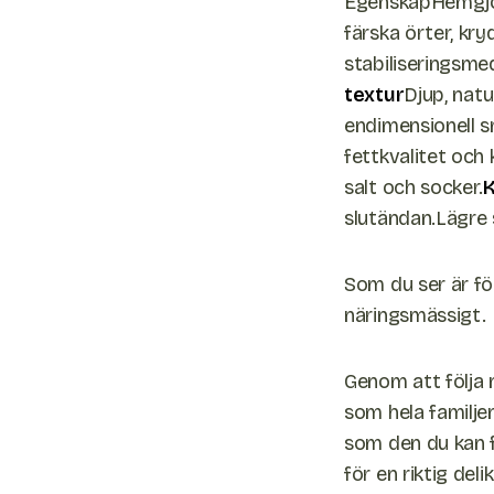
EgenskapHemgjor
färska örter, kry
stabiliseringsme
textur
Djup, natu
endimensionell s
fettkvalitet och 
salt och socker.
slutändan.Lägre s
Som du ser är f
näringsmässigt.
Genom att följa 
som hela familje
som den du kan 
för en riktig deli