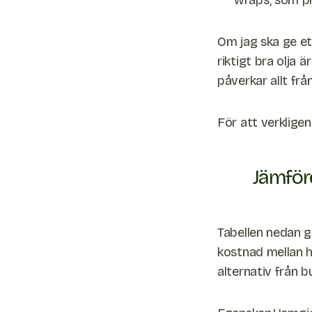
wraps, som pro
Om jag ska ge ett
riktigt bra olja 
påverkar allt frå
För att verkligen
Jämför
Tabellen nedan g
kostnad mellan h
alternativ från b