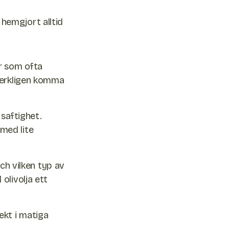
r hemgjort alltid
er som ofta
 verkligen komma
 saftighet.
med lite
och vilken typ av
olivolja ett
ekt i matiga