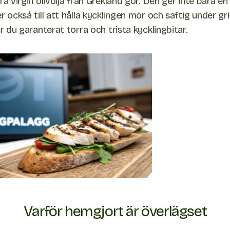
ra virgin olivolja från Grekland gör. Den ger inte bara en 
r också till att hålla kycklingen mör och saftig under gr
er du garanterat torra och trista kycklingbitar.
Varför hemgjort är överlägset