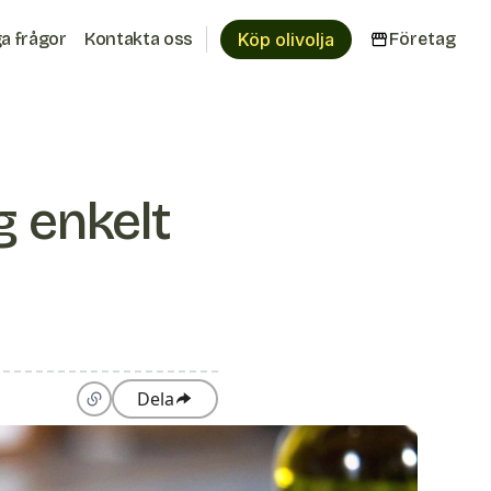
ga frågor
Kontakta oss
Köp olivolja
Företag
g enkelt
Dela