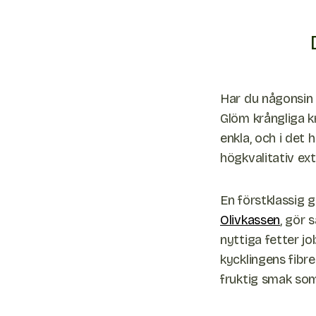
Har du någonsin u
Glöm krångliga k
enkla, och i det 
högkvalitativ ext
En förstklassig 
Olivkassen
, gör 
nyttiga fetter j
kycklingens fibr
fruktig smak som 