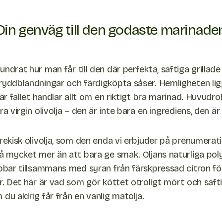
Din genväg till den godaste marinade
ndrat hur man får till den där perfekta, saftiga grillade
ryddblandningar och färdigköpta såser. Hemligheten ligg
här fallet handlar allt om en riktigt bra marinad. Huvudro
ra virgin olivolja – den är inte bara en ingrediens, den ä
grekisk olivolja, som den enda vi erbjuder på prenumerat
så mycket mer än att bara ge smak. Oljans naturliga pol
obbar tillsammans med syran från färskpressad citron fö
er. Det här är vad som gör köttet otroligt mört och saft
du aldrig får från en vanlig matolja.