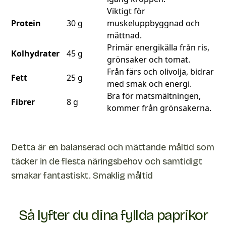
Viktigt för
Protein
30 g
muskeluppbyggnad och
mättnad.
Primär energikälla från ris,
Kolhydrater
45 g
grönsaker och tomat.
Från färs och olivolja, bidrar
Fett
25 g
med smak och energi.
Bra för matsmältningen,
Fibrer
8 g
kommer från grönsakerna.
Detta är en balanserad och mättande måltid som
täcker in de flesta näringsbehov och samtidigt
smakar fantastiskt. Smaklig måltid
Så lyfter du dina fyllda paprikor