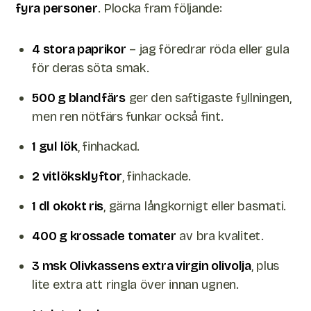
fyra personer
. Plocka fram följande:
4 stora paprikor
– jag föredrar röda eller gula
för deras söta smak.
500 g blandfärs
ger den saftigaste fyllningen,
men ren nötfärs funkar också fint.
1 gul lök
, finhackad.
2 vitlöksklyftor
, finhackade.
1 dl okokt ris
, gärna långkornigt eller basmati.
400 g krossade tomater
av bra kvalitet.
3 msk Olivkassens extra virgin olivolja
, plus
lite extra att ringla över innan ugnen.