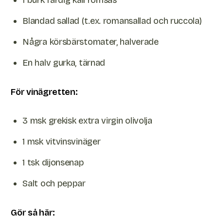
1 burk färdig kall romsås
Blandad sallad (t.ex. romansallad och ruccola)
Några körsbärstomater, halverade
En halv gurka, tärnad
För vinägretten:
3 msk grekisk extra virgin olivolja
1 msk vitvinsvinäger
1 tsk dijonsenap
Salt och peppar
Gör så här: