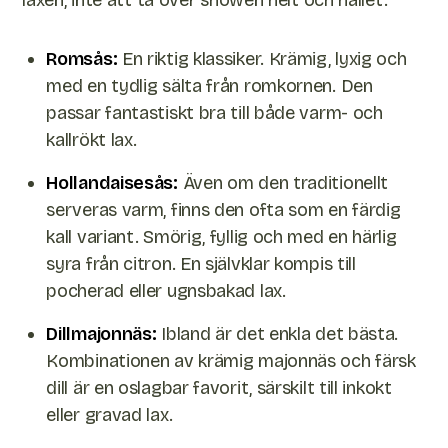
laxen, inte att ta över showen helt och hållet.
Romsås:
En riktig klassiker. Krämig, lyxig och
med en tydlig sälta från romkornen. Den
passar fantastiskt bra till både varm- och
kallrökt lax.
Hollandaisesås:
Även om den traditionellt
serveras varm, finns den ofta som en färdig
kall variant. Smörig, fyllig och med en härlig
syra från citron. En självklar kompis till
pocherad eller ugnsbakad lax.
Dillmajonnäs:
Ibland är det enkla det bästa.
Kombinationen av krämig majonnäs och färsk
dill är en oslagbar favorit, särskilt till inkokt
eller gravad lax.