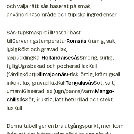
och välja rätt sås baserat på smak,
användningsområde och typiska ingredienser.
Sås-typSmakprofilPassar bäst
tillServeringstemperatur
Romsås
Krämig, salt,
lyxigRökt och gravad lax,
laxpuddingKall
Hollandaisesås
Smörig, syrlig,
fylligUgnsbakad och pocherad laxKall
(färdigköpt)
Dillmajonnäs
Frisk, örtig, krämigKall
inkokt lax, gravad laxKall
Teriyakisås
Söt, salt,
umamiGlaserad lax (ugn/panna)Varm
Mango-
chilisås
Söt, fruktig, lätt hetGrillad och stekt
laxKall
Denna tabell ger en bra utgångspunkt, men kom